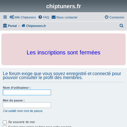
chiptuners.fr
Wiki Chiptuners
FAQ
Nous contacter
Connexion
R
Portal
Chiptuners.fr
e
c
h
Les inscriptions sont fermées
e
r
c
Le forum exige que vous soyez enregistré et connecté pour
h
pouvoir consulter le profil des membres.
e
r
Nom d’utilisateur :
Mot de passe :
J’ai oublié mon mot de passe
Se souvenir de moi
Cacher mon statut en ligne pour cette session