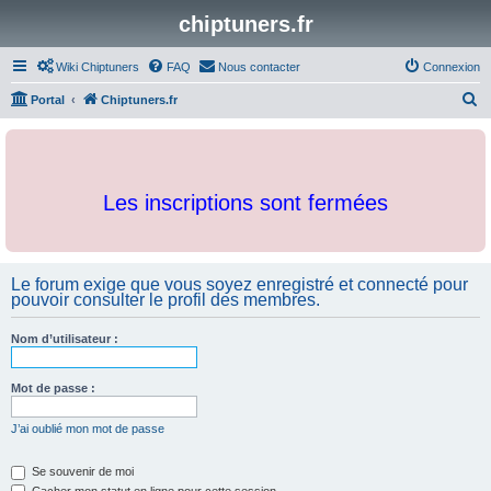
chiptuners.fr
Wiki Chiptuners
FAQ
Nous contacter
Connexion
R
Portal
Chiptuners.fr
e
c
h
Les inscriptions sont fermées
e
r
c
Le forum exige que vous soyez enregistré et connecté pour
h
pouvoir consulter le profil des membres.
e
r
Nom d’utilisateur :
Mot de passe :
J’ai oublié mon mot de passe
Se souvenir de moi
Cacher mon statut en ligne pour cette session