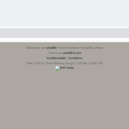
Développé par
phpBB
® Forum Software © phpBB Limited
Traduit par
phpBB-fr.com
Confidentialité
|
Conditions
Time: 0.027s
| Peak Memory Usage: 2.26 Mio | GZIP: Off