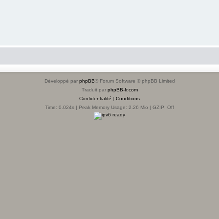
Développé par
phpBB
® Forum Software © phpBB Limited
Traduit par
phpBB-fr.com
Confidentialité
|
Conditions
Time: 0.024s
| Peak Memory Usage: 2.26 Mio | GZIP: Off