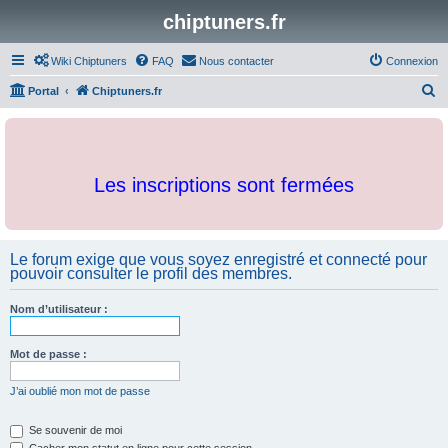
chiptuners.fr
Wiki Chiptuners
FAQ
Nous contacter
Connexion
R
Portal
Chiptuners.fr
e
c
h
Les inscriptions sont fermées
e
r
c
Le forum exige que vous soyez enregistré et connecté pour
h
pouvoir consulter le profil des membres.
e
r
Nom d’utilisateur :
Mot de passe :
J’ai oublié mon mot de passe
Se souvenir de moi
Cacher mon statut en ligne pour cette session