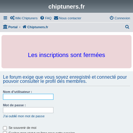
chiptuners.fr
Wiki Chiptuners
FAQ
Nous contacter
Connexion
R
Portal
Chiptuners.fr
e
c
h
Les inscriptions sont fermées
e
r
c
Le forum exige que vous soyez enregistré et connecté pour
h
pouvoir consulter le profil des membres.
e
r
Nom d’utilisateur :
Mot de passe :
J’ai oublié mon mot de passe
Se souvenir de moi
Cacher mon statut en ligne pour cette session