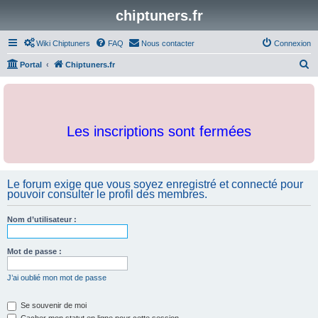
chiptuners.fr
Wiki Chiptuners
FAQ
Nous contacter
Connexion
R
Portal
Chiptuners.fr
e
c
h
Les inscriptions sont fermées
e
r
c
Le forum exige que vous soyez enregistré et connecté pour
h
pouvoir consulter le profil des membres.
e
r
Nom d’utilisateur :
Mot de passe :
J’ai oublié mon mot de passe
Se souvenir de moi
Cacher mon statut en ligne pour cette session