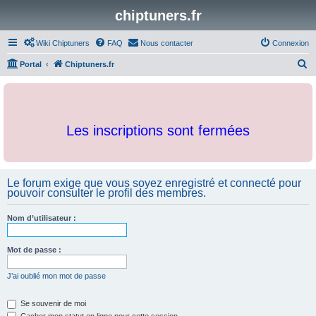
chiptuners.fr
Wiki Chiptuners
FAQ
Nous contacter
Connexion
R
Portal
Chiptuners.fr
e
c
h
Les inscriptions sont fermées
e
r
c
Le forum exige que vous soyez enregistré et connecté pour
h
pouvoir consulter le profil des membres.
e
r
Nom d’utilisateur :
Mot de passe :
J’ai oublié mon mot de passe
Se souvenir de moi
Cacher mon statut en ligne pour cette session