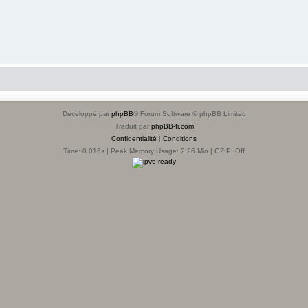
Développé par
phpBB
® Forum Software © phpBB Limited
Traduit par
phpBB-fr.com
Confidentialité
|
Conditions
Time: 0.016s
| Peak Memory Usage: 2.26 Mio | GZIP: Off