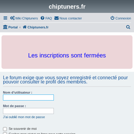
chiptuners.fr
Wiki Chiptuners
FAQ
Nous contacter
Connexion
R
Portal
Chiptuners.fr
e
c
h
Les inscriptions sont fermées
e
r
c
Le forum exige que vous soyez enregistré et connecté pour
h
pouvoir consulter le profil des membres.
e
r
Nom d’utilisateur :
Mot de passe :
J’ai oublié mon mot de passe
Se souvenir de moi
Cacher mon statut en ligne pour cette session