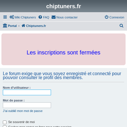
chiptuners.fr
Wiki Chiptuners
FAQ
Nous contacter
Connexion
R
Portal
Chiptuners.fr
e
c
h
Les inscriptions sont fermées
e
r
c
Le forum exige que vous soyez enregistré et connecté pour
h
pouvoir consulter le profil des membres.
e
r
Nom d’utilisateur :
Mot de passe :
J’ai oublié mon mot de passe
Se souvenir de moi
Cacher mon statut en ligne pour cette session