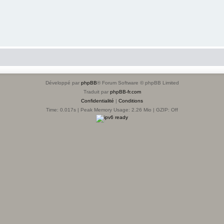
Développé par
phpBB
® Forum Software © phpBB Limited
Traduit par
phpBB-fr.com
Confidentialité
|
Conditions
Time: 0.017s
| Peak Memory Usage: 2.26 Mio | GZIP: Off