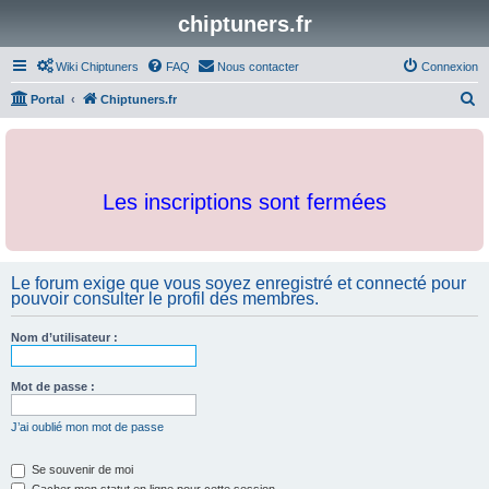
chiptuners.fr
Wiki Chiptuners
FAQ
Nous contacter
Connexion
R
Portal
Chiptuners.fr
e
c
h
Les inscriptions sont fermées
e
r
c
Le forum exige que vous soyez enregistré et connecté pour
h
pouvoir consulter le profil des membres.
e
r
Nom d’utilisateur :
Mot de passe :
J’ai oublié mon mot de passe
Se souvenir de moi
Cacher mon statut en ligne pour cette session