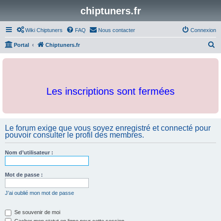
chiptuners.fr
Wiki Chiptuners
FAQ
Nous contacter
Connexion
R
Portal
Chiptuners.fr
e
c
h
Les inscriptions sont fermées
e
r
c
Le forum exige que vous soyez enregistré et connecté pour
h
pouvoir consulter le profil des membres.
e
r
Nom d’utilisateur :
Mot de passe :
J’ai oublié mon mot de passe
Se souvenir de moi
Cacher mon statut en ligne pour cette session