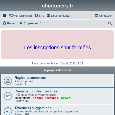
chiptuners.fr
Wiki Chiptuners
FAQ
Nous contacter
Connexion
R
Portal
Chiptuners.fr
e
c
h
Les inscriptions sont fermées
e
r
c
Nous sommes le sam. 8 août 2026 19:21
h
A propos du forum
e
Règles et annonces
r
A lire en premier
Sujets :
7
Présentation des membres
Présentez vous et votre véhicule
Modérateurs :
nonock
,
KaKtuSs77
,
Seb.974
Sujets :
3631
Taverne et suggestions
Ici c'est les discussions de comptoir et suggestions
Sujets :
358