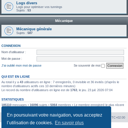
Logs divers
Logs pour optimiser vos tunnings
Sujets :
53
Mécanique
Mécanique générale
Sujets :
587
CONNEXION
Nom d’utilisateur :
Mot de passe :
J’ai oublié mon mot de passe
Se souvenir de moi
QUI EST EN LIGNE
Au total il y a
43
utilisateurs en ligne : 7 enregistrés, 0 invisible et 36 invités (d’après le
nombre d’utilisateurs actifs ces 10 dernières minutes)
Le record du nombre d’utilisateurs en ligne est de
1763
, le jeu. 23 juil. 2026 07:04
STATISTIQUES
185110
messages •
16096
sujets •
5064
membres • Le membre enregistré le plus récent
est
kilou5542
.
En poursuivant votre navigation, vous acceptez
Portal
Chiptuners.fr
Heures au format
UTC+02:00
l’utilisation de cookies.
En savoir plus
Développé par
phpBB
® Forum Software © phpBB Limited