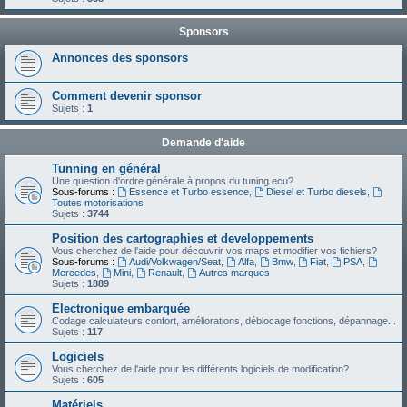
Sponsors
Annonces des sponsors
Comment devenir sponsor
Sujets :
1
Demande d'aide
Tunning en général
Une question d'ordre générale à propos du tuning ecu?
Sous-forums :
Essence et Turbo essence
,
Diesel et Turbo diesels
,
Toutes motorisations
Sujets :
3744
Position des cartographies et developpements
Vous cherchez de l'aide pour découvrir vos maps et modifier vos fichiers?
Sous-forums :
Audi/Volkwagen/Seat
,
Alfa
,
Bmw
,
Fiat
,
PSA
,
Mercedes
,
Mini
,
Renault
,
Autres marques
Sujets :
1889
Electronique embarquée
Codage calculateurs confort, améliorations, déblocage fonctions, dépannage...
Sujets :
117
Logiciels
Vous cherchez de l'aide pour les différents logiciels de modification?
Sujets :
605
Matériels