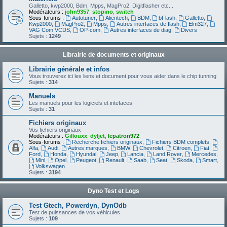
Galletto, kwp2000, Bdm, Mpps, MagPro2, Digitflasher etc...
Modérateurs :
john9357
,
stopino
,
switch
Sous-forums :
Autotuner
,
Alientech
,
BDM
,
bFlash
,
Galletto
,
Kwp2000
,
MagPro2
,
Mpps
,
Autres interfaces de flash
,
Elm327
,
VAG Com VCDS
,
OP-com
,
Autres interfaces de diag
,
Divers
Sujets :
1249
Librairie de documents et originaux
Librairie générale et infos
Vous trouverez ici les liens et document pour vous aider dans le chip tunning
Sujets :
314
Manuels
Les manuels pour les logiciels et intefaces
Sujets :
31
Fichiers originaux
Vos fichiers originaux
Modérateurs :
Gillouxx
,
dyljet
,
lepatron972
Sous-forums :
Recherche fichiers originaux
,
Fichiers BDM complets
,
Alfa
,
Audi
,
Autres marques
,
BMW
,
Chevrolet
,
Citroen
,
Fiat
,
Ford
,
Honda
,
Hyundai
,
Jeep
,
Lancia
,
Land Rover
,
Mercedes
,
Mini
,
Opel
,
Peugeot
,
Renault
,
Saab
,
Seat
,
Skoda
,
Smart
,
Volkswagen
Sujets :
3194
Dyno Test et Logs
Test Gtech, Powerdyn, DynOdb
Test de puissances de vos véhicules
Sujets :
109