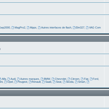
Kwp2000
,
MagPro2
,
Mpps
,
Autres interfaces de flash
,
Elm327
,
VAG Com
g
Alfa
,
Audi
,
Autres marques
,
BMW
,
Chevrolet
,
Citroen
,
Fiat
,
Ford
,
ini
,
Opel
,
Peugeot
,
Renault
,
Saab
,
Seat
,
Skoda
,
Smart
,