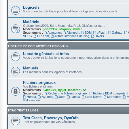
Logiciels
Vous cherchez de l'aide pour les différents logiciels de modification?
Matériels
Galletto, kwp2000, Bdm, Mpps, MagPro2, Digitflasher etc...
Modérateurs :
john9357
,
stopino
,
switch
Sous-forums :
Autotuner
,
Alientech
,
BDM
,
bFlash
,
Galletto
,
VCDS
,
OP-com
,
Autres interfaces de diag
,
Divers
LIBRAIRIE DE DOCUMENTS ET ORIGINAUX
Librairie générale et infos
Vous trouverez ici les liens et document pour vous aider dans le chip tunnin
Manuels
Les manuels pour les logiciels et intefaces
Fichiers originaux
Vos fichiers originaux
Modérateurs :
Gillouxx
,
dyljet
,
lepatron972
Sous-forums :
Recherche fichiers originaux
,
Fichiers BDM complets
,
Honda
,
Hyundai
,
Jeep
,
Lancia
,
Land Rover
,
Mercedes
,
M
Volkswagen
DYNO TEST ET LOGS
Test Gtech, Powerdyn, DynOdb
Test de puissances de vos véhicules