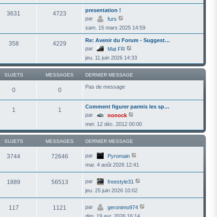
r
presentation !
l
3631
4723
e
V
par
furs
d
o
sam. 15 mars 2025 14:59
e
i
r
r
n
Re: Avenir du Forum - Suggest…
l
358
4229
i
e
V
par
Mat FR
e
d
o
r
jeu. 11 juin 2026 14:33
e
i
m
r
r
e
n
l
s
SUJETS
MESSAGES
DERNIER MESSAGE
i
e
s
e
d
a
Pas de message
r
e
0
0
g
m
r
e
e
n
s
i
Comment figurer parmis les sp…
1
1
s
e
V
par
nonock
a
r
o
g
m
mer. 12 déc. 2012 00:00
i
e
e
r
s
l
s
SUJETS
MESSAGES
DERNIER MESSAGE
e
a
d
g
e
V
par
3744
72646
Pyromain
e
r
o
mar. 4 août 2026 12:41
n
i
i
r
e
l
V
par
1889
56513
freestyle31
r
e
o
m
d
jeu. 25 juin 2026 10:02
i
e
e
r
s
r
l
V
par
s
n
117
1121
geronimo974
e
o
a
i
d
dim. 19 avr. 2026 16:14