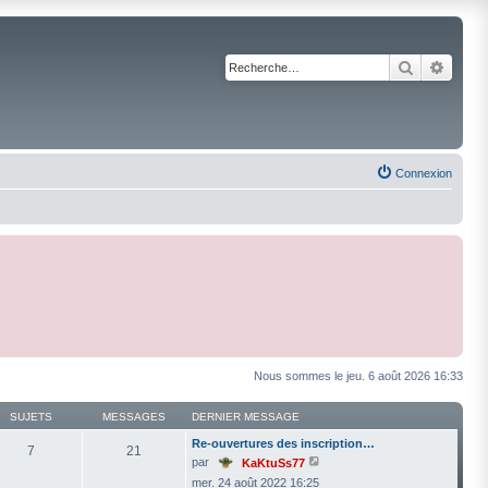
Recherche
Reche
Connexion
Nous sommes le jeu. 6 août 2026 16:33
SUJETS
MESSAGES
DERNIER MESSAGE
Re-ouvertures des inscription…
7
21
V
par
KaKtuSs77
o
mer. 24 août 2022 16:25
i