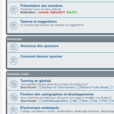
Présentation des membres
Présentez vous et votre véhicule
Modérateurs :
nonock
,
KaKtuSs77
,
Seb.974
Taverne et suggestions
Ici c'est les discussions de comptoir et suggestions
SPONSORS
Annonces des sponsors
Comment devenir sponsor
DEMANDE D'AIDE
Tunning en général
Une question d'ordre générale à propos du tuning ecu?
Sous-forums :
Essence et Turbo essence
,
Diesel et Turbo diesels
,
Position des cartographies et developpements
Vous cherchez de l'aide pour découvrir vos maps et modifier vos fichiers?
Sous-forums :
Audi/Volkwagen/Seat
,
Alfa
,
Bmw
,
Fiat
,
PSA
,
M
Electronique embarquée
Codage calculateurs confort, améliorations, déblocage fonctions, dépannage