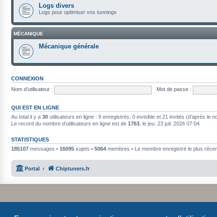
Logs divers
Logs pour optimiser vos tunnings
MÉCANIQUE
Mécanique générale
CONNEXION
Nom d’utilisateur :
Mot de passe :
QUI EST EN LIGNE
Au total il y a
30
utilisateurs en ligne : 9 enregistrés, 0 invisible et 21 invités (d’après le
Le record du nombre d’utilisateurs en ligne est de
1763
, le jeu. 23 juil. 2026 07:04
STATISTIQUES
185107
messages •
16095
sujets •
5064
membres • Le membre enregistré le plus récen
Portal
Chiptuners.fr