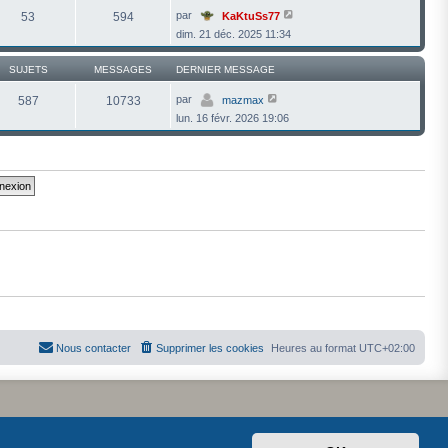
g
e
l
V
par
53
594
KaKtuSs77
e
s
e
o
s
dim. 21 déc. 2025 11:34
d
i
a
e
r
g
r
l
e
SUJETS
MESSAGES
DERNIER MESSAGE
n
e
i
d
e
V
e
par
587
10733
mazmax
r
o
r
lun. 16 févr. 2026 19:06
m
i
n
e
r
i
s
l
e
s
e
r
a
d
m
g
e
e
e
r
s
n
s
i
a
e
g
r
e
m
e
s
s
a
g
e
Nous contacter
Supprimer les cookies
Heures au format
UTC+02:00