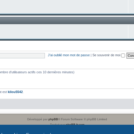
J’ai oublié mon mot de passe
|
Se souvenir de moi
 nombre d’utilisateurs actifs ces 10 dernières minutes)
t est
kilou5542
.
Développé par
phpBB
® Forum Software © phpBB Limited
Traduit par
phpBB-fr.com
Confidentialité
|
Conditions