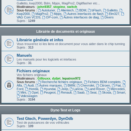
Galletto, kwp2000, Bdm, Mpps, MagPro2, Digitflasher etc...
Modérateurs :
john9357
,
stopino
,
switch
Sous-forums :
Autotuner
,
Alientech
,
BDM
,
bFlash
,
Galletto
,
Kwp2000
,
MagPro2
,
Mpps
,
Autres interfaces de flash
,
Elm327
,
VAG Com VCDS
,
OP-com
,
Autres interfaces de diag
,
Divers
Sujets :
1249
Librairie de documents et originaux
Librairie générale et infos
Vous trouverez ici les liens et document pour vous aider dans le chip tunning
Sujets :
313
Manuels
Les manuels pour les logiciels et intefaces
Sujets :
31
Fichiers originaux
Vos fichiers originaux
Modérateurs :
Gillouxx
,
dyljet
,
lepatron972
Sous-forums :
Recherche fichiers originaux
,
Fichiers BDM complets
,
Alfa
,
Audi
,
Autres marques
,
BMW
,
Chevrolet
,
Citroen
,
Fiat
,
Ford
,
Honda
,
Hyundai
,
Jeep
,
Lancia
,
Land Rover
,
Mercedes
,
Mini
,
Opel
,
Peugeot
,
Renault
,
Saab
,
Seat
,
Skoda
,
Smart
,
Volkswagen
Sujets :
3194
Dyno Test et Logs
Test Gtech, Powerdyn, DynOdb
Test de puissances de vos véhicules
Sujets :
109