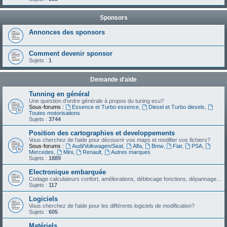
Sponsors
Annonces des sponsors
Comment devenir sponsor
Sujets :
1
Demande d'aide
Tunning en général
Une question d'ordre générale à propos du tuning ecu?
Sous-forums :
Essence et Turbo essence
,
Diesel et Turbo diesels
,
Toutes motorisations
Sujets :
3744
Position des cartographies et developpements
Vous cherchez de l'aide pour découvrir vos maps et modifier vos fichiers?
Sous-forums :
Audi/Volkwagen/Seat
,
Alfa
,
Bmw
,
Fiat
,
PSA
,
Mercedes
,
Mini
,
Renault
,
Autres marques
Sujets :
1889
Electronique embarquée
Codage calculateurs confort, améliorations, déblocage fonctions, dépannage...
Sujets :
117
Logiciels
Vous cherchez de l'aide pour les différents logiciels de modification?
Sujets :
605
Matériels