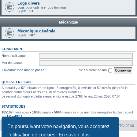
Logs divers
Logs pour optimiser vos tunnings
Sujets :
53
Mécanique
Mécanique générale
Sujets :
587
CONNEXION
Nom d’utilisateur :
Mot de passe :
J’ai oublié mon mot de passe
Se souvenir de moi
QUI EST EN LIGNE
Au total il y a
57
utilisateurs en ligne : 5 enregistrés, 0 invisible et 52 invités (d’après le
nombre d’utilisateurs actifs ces 10 dernières minutes)
Le record du nombre d’utilisateurs en ligne est de
1763
, le jeu. 23 juil. 2026 07:04
STATISTIQUES
185107
messages •
16095
sujets •
5064
membres • Le membre enregistré le plus récent
est
kilou5542
.
En poursuivant votre navigation, vous acceptez
Portal
Chiptuners.fr
Heures au format
UTC+02:00
l’utilisation de cookies.
En savoir plus
Développé par
phpBB
® Forum Software © phpBB Limited