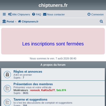
chiptuners.fr
Wiki Chiptuners
FAQ
Nous contacter
Connexion
R
Portal
Chiptuners.fr
e
c
h
Les inscriptions sont fermées
e
r
c
Nous sommes le ven. 7 août 2026 08:40
h
A propos du forum
e
Règles et annonces
r
A lire en premier
Sujets :
7
Présentation des membres
Présentez vous et votre véhicule
Modérateurs :
nonock
,
KaKtuSs77
,
Seb.974
Sujets :
3631
Taverne et suggestions
Ici c'est les discussions de comptoir et suggestions
Sujets :
358