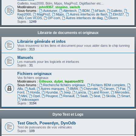
Galletto, kwp2000, Bdm, Mpps, MagPro2, Digitflasher etc...
Modérateurs :
john9357
,
stopino
,
switch
Sous-forums :
Autotuner
,
Alientech
,
BDM
,
bFlash
,
Galletto
,
Kwp2000
,
MagPro2
,
Mpps
,
Autres interfaces de flash
,
Elm327
,
VAG Com VCDS
,
OP-com
,
Autres interfaces de diag
,
Divers
Sujets :
1249
Librairie de documents et originaux
Librairie générale et infos
Vous trouverez ici les liens et document pour vous aider dans le chip tunning
Sujets :
313
Manuels
Les manuels pour les logiciels et intefaces
Sujets :
31
Fichiers originaux
Vos fichiers originaux
Modérateurs :
Gillouxx
,
dyljet
,
lepatron972
Sous-forums :
Recherche fichiers originaux
,
Fichiers BDM complets
,
Alfa
,
Audi
,
Autres marques
,
BMW
,
Chevrolet
,
Citroen
,
Fiat
,
Ford
,
Honda
,
Hyundai
,
Jeep
,
Lancia
,
Land Rover
,
Mercedes
,
Mini
,
Opel
,
Peugeot
,
Renault
,
Saab
,
Seat
,
Skoda
,
Smart
,
Volkswagen
Sujets :
3194
Dyno Test et Logs
Test Gtech, Powerdyn, DynOdb
Test de puissances de vos véhicules
Sujets :
109