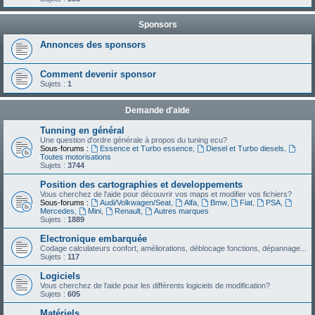
Sponsors
Annonces des sponsors
Comment devenir sponsor
Sujets :
1
Demande d'aide
Tunning en général
Une question d'ordre générale à propos du tuning ecu?
Sous-forums :
Essence et Turbo essence
,
Diesel et Turbo diesels
,
Toutes motorisations
Sujets :
3744
Position des cartographies et developpements
Vous cherchez de l'aide pour découvrir vos maps et modifier vos fichiers?
Sous-forums :
Audi/Volkwagen/Seat
,
Alfa
,
Bmw
,
Fiat
,
PSA
,
Mercedes
,
Mini
,
Renault
,
Autres marques
Sujets :
1889
Electronique embarquée
Codage calculateurs confort, améliorations, déblocage fonctions, dépannage...
Sujets :
117
Logiciels
Vous cherchez de l'aide pour les différents logiciels de modification?
Sujets :
605
Matériels