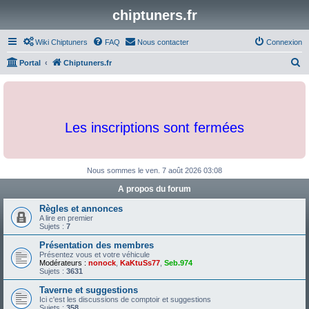
chiptuners.fr
Wiki Chiptuners
FAQ
Nous contacter
Connexion
R
Portal
Chiptuners.fr
e
c
h
Les inscriptions sont fermées
e
r
c
Nous sommes le ven. 7 août 2026 03:08
h
A propos du forum
e
Règles et annonces
r
A lire en premier
Sujets :
7
Présentation des membres
Présentez vous et votre véhicule
Modérateurs :
nonock
,
KaKtuSs77
,
Seb.974
Sujets :
3631
Taverne et suggestions
Ici c'est les discussions de comptoir et suggestions
Sujets :
358