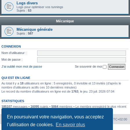
Logs divers
Logs pour optimiser vos tunnings
Sujets :
53
Mécanique
Mécanique générale
Sujets :
587
CONNEXION
Nom d’utilisateur :
Mot de passe :
J’ai oublié mon mot de passe
Se souvenir de moi
QUI EST EN LIGNE
Au total il y a
18
utilisateurs en ligne : 5 enregistrés, 0 invisible et 13 invités (d’après le
nombre d’utilisateurs actifs ces 10 dernières minutes)
Le record du nombre d’utilisateurs en ligne est de
1763
, le jeu. 23 juil. 2026 07:04
STATISTIQUES
185107
messages •
16095
sujets •
5064
membres • Le membre enregistré le plus récent
est
kilou5542
.
En poursuivant votre navigation, vous acceptez
Portal
Chiptuners.fr
Heures au format
UTC+02:00
l’utilisation de cookies.
En savoir plus
Développé par
phpBB
® Forum Software © phpBB Limited