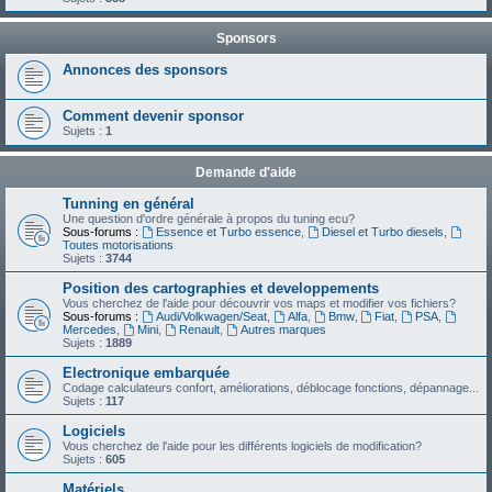
Sponsors
Annonces des sponsors
Comment devenir sponsor
Sujets :
1
Demande d'aide
Tunning en général
Une question d'ordre générale à propos du tuning ecu?
Sous-forums :
Essence et Turbo essence
,
Diesel et Turbo diesels
,
Toutes motorisations
Sujets :
3744
Position des cartographies et developpements
Vous cherchez de l'aide pour découvrir vos maps et modifier vos fichiers?
Sous-forums :
Audi/Volkwagen/Seat
,
Alfa
,
Bmw
,
Fiat
,
PSA
,
Mercedes
,
Mini
,
Renault
,
Autres marques
Sujets :
1889
Electronique embarquée
Codage calculateurs confort, améliorations, déblocage fonctions, dépannage...
Sujets :
117
Logiciels
Vous cherchez de l'aide pour les différents logiciels de modification?
Sujets :
605
Matériels