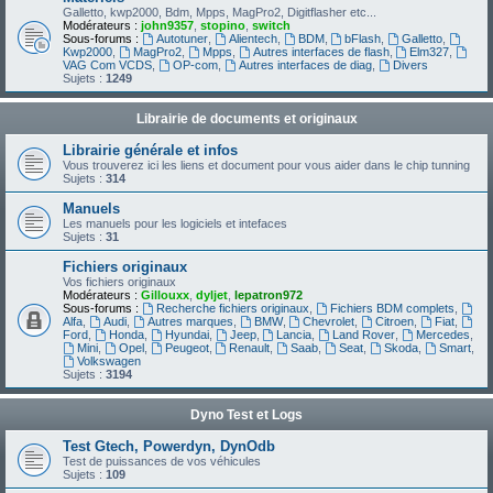
Galletto, kwp2000, Bdm, Mpps, MagPro2, Digitflasher etc...
Modérateurs :
john9357
,
stopino
,
switch
Sous-forums :
Autotuner
,
Alientech
,
BDM
,
bFlash
,
Galletto
,
Kwp2000
,
MagPro2
,
Mpps
,
Autres interfaces de flash
,
Elm327
,
VAG Com VCDS
,
OP-com
,
Autres interfaces de diag
,
Divers
Sujets :
1249
Librairie de documents et originaux
Librairie générale et infos
Vous trouverez ici les liens et document pour vous aider dans le chip tunning
Sujets :
314
Manuels
Les manuels pour les logiciels et intefaces
Sujets :
31
Fichiers originaux
Vos fichiers originaux
Modérateurs :
Gillouxx
,
dyljet
,
lepatron972
Sous-forums :
Recherche fichiers originaux
,
Fichiers BDM complets
,
Alfa
,
Audi
,
Autres marques
,
BMW
,
Chevrolet
,
Citroen
,
Fiat
,
Ford
,
Honda
,
Hyundai
,
Jeep
,
Lancia
,
Land Rover
,
Mercedes
,
Mini
,
Opel
,
Peugeot
,
Renault
,
Saab
,
Seat
,
Skoda
,
Smart
,
Volkswagen
Sujets :
3194
Dyno Test et Logs
Test Gtech, Powerdyn, DynOdb
Test de puissances de vos véhicules
Sujets :
109