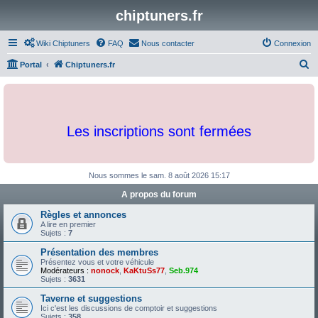
chiptuners.fr
Wiki Chiptuners
FAQ
Nous contacter
Connexion
R
Portal
Chiptuners.fr
e
c
h
Les inscriptions sont fermées
e
r
c
Nous sommes le sam. 8 août 2026 15:17
h
A propos du forum
e
Règles et annonces
r
A lire en premier
Sujets :
7
Présentation des membres
Présentez vous et votre véhicule
Modérateurs :
nonock
,
KaKtuSs77
,
Seb.974
Sujets :
3631
Taverne et suggestions
Ici c'est les discussions de comptoir et suggestions
Sujets :
358