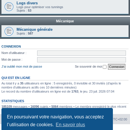
Logs divers
Logs pour optimiser vos tunnings
Sujets :
53
Mécanique
Mécanique générale
Sujets :
587
CONNEXION
Nom d’utilisateur :
Mot de passe :
J’ai oublié mon mot de passe
Se souvenir de moi
QUI EST EN LIGNE
Au total il y a
35
utilisateurs en ligne : 5 enregistrés, 0 invisible et 30 invités (d’après le
nombre d’utilisateurs actifs ces 10 dernières minutes)
Le record du nombre d’utilisateurs en ligne est de
1763
, le jeu. 23 juil. 2026 07:04
STATISTIQUES
185109
messages •
16096
sujets •
5064
membres • Le membre enregistré le plus récent
est
kilou5542
.
En poursuivant votre navigation, vous acceptez
Portal
Chiptuners.fr
Heures au format
UTC+02:00
l’utilisation de cookies.
En savoir plus
Développé par
phpBB
® Forum Software © phpBB Limited