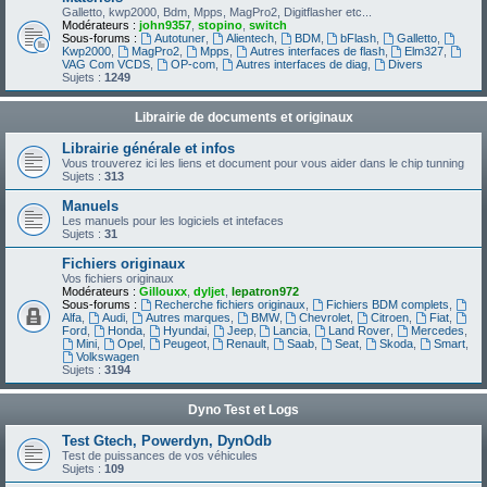
Galletto, kwp2000, Bdm, Mpps, MagPro2, Digitflasher etc...
Modérateurs :
john9357
,
stopino
,
switch
Sous-forums :
Autotuner
,
Alientech
,
BDM
,
bFlash
,
Galletto
,
Kwp2000
,
MagPro2
,
Mpps
,
Autres interfaces de flash
,
Elm327
,
VAG Com VCDS
,
OP-com
,
Autres interfaces de diag
,
Divers
Sujets :
1249
Librairie de documents et originaux
Librairie générale et infos
Vous trouverez ici les liens et document pour vous aider dans le chip tunning
Sujets :
313
Manuels
Les manuels pour les logiciels et intefaces
Sujets :
31
Fichiers originaux
Vos fichiers originaux
Modérateurs :
Gillouxx
,
dyljet
,
lepatron972
Sous-forums :
Recherche fichiers originaux
,
Fichiers BDM complets
,
Alfa
,
Audi
,
Autres marques
,
BMW
,
Chevrolet
,
Citroen
,
Fiat
,
Ford
,
Honda
,
Hyundai
,
Jeep
,
Lancia
,
Land Rover
,
Mercedes
,
Mini
,
Opel
,
Peugeot
,
Renault
,
Saab
,
Seat
,
Skoda
,
Smart
,
Volkswagen
Sujets :
3194
Dyno Test et Logs
Test Gtech, Powerdyn, DynOdb
Test de puissances de vos véhicules
Sujets :
109