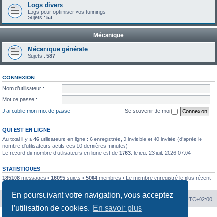
Logs divers
Logs pour optimiser vos tunnings
Sujets :
53
Mécanique
Mécanique générale
Sujets :
587
CONNEXION
Nom d’utilisateur :
Mot de passe :
J’ai oublié mon mot de passe
Se souvenir de moi
QUI EST EN LIGNE
Au total il y a
46
utilisateurs en ligne : 6 enregistrés, 0 invisible et 40 invités (d’après le
nombre d’utilisateurs actifs ces 10 dernières minutes)
Le record du nombre d’utilisateurs en ligne est de
1763
, le jeu. 23 juil. 2026 07:04
STATISTIQUES
185108
messages •
16095
sujets •
5064
membres • Le membre enregistré le plus récent
est
kilou5542
.
En poursuivant votre navigation, vous acceptez
Portal
Chiptuners.fr
Heures au format
UTC+02:00
l’utilisation de cookies.
En savoir plus
Développé par
phpBB
® Forum Software © phpBB Limited