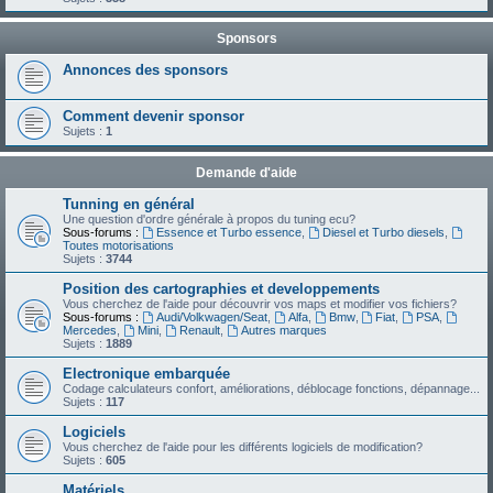
Sponsors
Annonces des sponsors
Comment devenir sponsor
Sujets :
1
Demande d'aide
Tunning en général
Une question d'ordre générale à propos du tuning ecu?
Sous-forums :
Essence et Turbo essence
,
Diesel et Turbo diesels
,
Toutes motorisations
Sujets :
3744
Position des cartographies et developpements
Vous cherchez de l'aide pour découvrir vos maps et modifier vos fichiers?
Sous-forums :
Audi/Volkwagen/Seat
,
Alfa
,
Bmw
,
Fiat
,
PSA
,
Mercedes
,
Mini
,
Renault
,
Autres marques
Sujets :
1889
Electronique embarquée
Codage calculateurs confort, améliorations, déblocage fonctions, dépannage...
Sujets :
117
Logiciels
Vous cherchez de l'aide pour les différents logiciels de modification?
Sujets :
605
Matériels