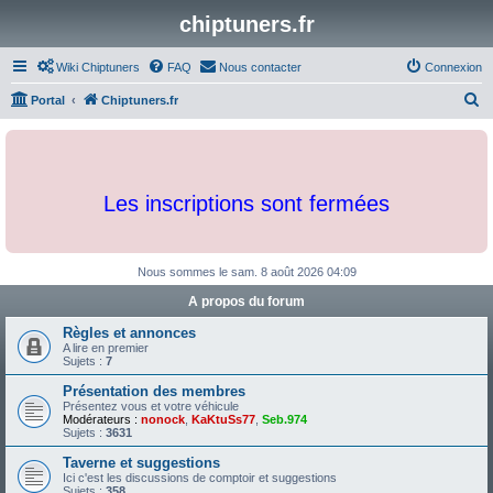
chiptuners.fr
Wiki Chiptuners
FAQ
Nous contacter
Connexion
R
Portal
Chiptuners.fr
e
c
h
Les inscriptions sont fermées
e
r
c
Nous sommes le sam. 8 août 2026 04:09
h
A propos du forum
e
Règles et annonces
r
A lire en premier
Sujets :
7
Présentation des membres
Présentez vous et votre véhicule
Modérateurs :
nonock
,
KaKtuSs77
,
Seb.974
Sujets :
3631
Taverne et suggestions
Ici c'est les discussions de comptoir et suggestions
Sujets :
358