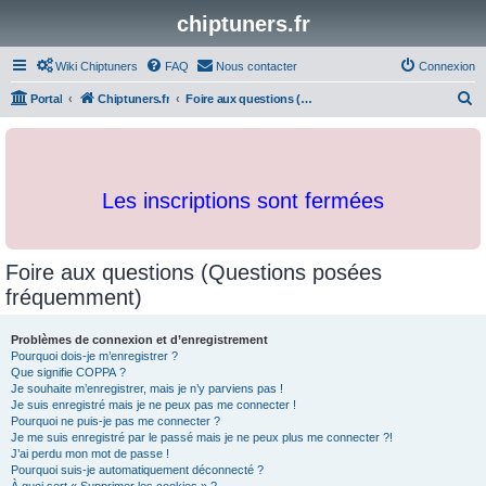
chiptuners.fr
Wiki Chiptuners
FAQ
Nous contacter
Connexion
R
Portal
Chiptuners.fr
Foire aux questions (Questions posées fréquemment)
e
c
h
Les inscriptions sont fermées
e
r
c
Foire aux questions (Questions posées
h
fréquemment)
e
r
Problèmes de connexion et d’enregistrement
Pourquoi dois-je m’enregistrer ?
Que signifie COPPA ?
Je souhaite m’enregistrer, mais je n’y parviens pas !
Je suis enregistré mais je ne peux pas me connecter !
Pourquoi ne puis-je pas me connecter ?
Je me suis enregistré par le passé mais je ne peux plus me connecter ?!
J’ai perdu mon mot de passe !
Pourquoi suis-je automatiquement déconnecté ?