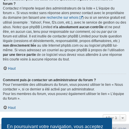
forum ?
Contactez n’importe lequel des administrateurs de la liste « L’équipe du
forum ». Si vous restez sans réponse alors prenez contact avec le propriétaire
du domaine (en faisant une
recherche sur whois
) ou si un service gratuit est
utilisé (exemple : Yahoo!, Free, f2s.com, etc.), avec le service de gestion ou des
abus. Notez que phpBB Limited
n’a absolument aucun contrôle
et ne peut
être, en aucun cas, tenu pour responsable sur
comment
,
où
ou
par qui
ce
forum est utilisé. Il est inutile de contacter phpBB Limited pour toute question
légale (cessions et désistements, responsabilité, propos diffamatoires, etc.)
non directement liée
au site Internet phpbb.com ou au logiciel phpBB lui-
même. Si vous adressez un courriel au groupe phpBB à propos de l’utilisation
par une tierce partie
de ce logiciel vous devez vous attendre à une réponse
très courte voire à aucune réponse du tout.
Haut
Comment puis-je contacter un administrateur du forum ?
Pour l’ensemble des utilisateurs du forum, vous pouvez utiliser le lien « Nous
contacter », si ce dernier a été activé par un administrateur.
Pour les membres du forum, vous pouvez également utiliser le lien « L’équipe
du forum ».
Haut
Aller à
En poursuivant votre navigation, vous acceptez