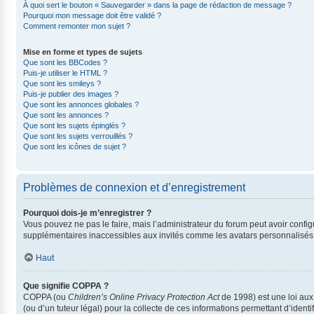
À quoi sert le bouton « Sauvegarder » dans la page de rédaction de message ?
Pourquoi mon message doit être validé ?
Comment remonter mon sujet ?
Mise en forme et types de sujets
Que sont les BBCodes ?
Puis-je utiliser le HTML ?
Que sont les smileys ?
Puis-je publier des images ?
Que sont les annonces globales ?
Que sont les annonces ?
Que sont les sujets épinglés ?
Que sont les sujets verrouillés ?
Que sont les icônes de sujet ?
Problèmes de connexion et d’enregistrement
Pourquoi dois-je m’enregistrer ?
Vous pouvez ne pas le faire, mais l’administrateur du forum peut avoir config
supplémentaires inaccessibles aux invités comme les avatars personnalisés, 
Haut
Que signifie COPPA ?
COPPA (ou
Children’s Online Privacy Protection Act
de 1998) est une loi aux 
(ou d’un tuteur légal) pour la collecte de ces informations permettant d’iden