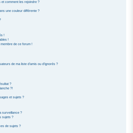
rs et comment les rejoindre ?
ns une couleur différente ?
?
s !
bles !
un membre de ce forum !
sateurs de ma liste d’amis ou d’ignorés ?
sultat ?
lanche ?!
ages et sujets ?
la surveillance ?
s sujets ?
es de sujets ?