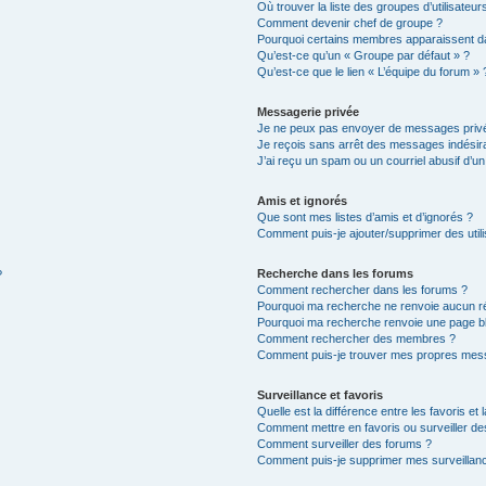
Où trouver la liste des groupes d’utilisateu
Comment devenir chef de groupe ?
Pourquoi certains membres apparaissent da
Qu’est-ce qu’un « Groupe par défaut » ?
Qu’est-ce que le lien « L’équipe du forum » 
Messagerie privée
Je ne peux pas envoyer de messages privé
Je reçois sans arrêt des messages indésira
J’ai reçu un spam ou un courriel abusif d’
Amis et ignorés
Que sont mes listes d’amis et d’ignorés ?
Comment puis-je ajouter/supprimer des utili
Recherche dans les forums
?
Comment rechercher dans les forums ?
Pourquoi ma recherche ne renvoie aucun ré
Pourquoi ma recherche renvoie une page b
Comment rechercher des membres ?
Comment puis-je trouver mes propres mess
Surveillance et favoris
Quelle est la différence entre les favoris et 
Comment mettre en favoris ou surveiller de
Comment surveiller des forums ?
Comment puis-je supprimer mes surveillanc