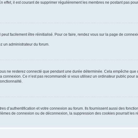
En effet, il est courant de supprimer régulièrement les membres ne postant pas pour 
peut facilement être réinitialisé. Pour ce faire, rendez vous sur la page de connex
tez un administrateur du forum.
vous ne resterez connecté que pendant une durée déterminée. Cela empêche que quel
la connexion. Ce n’est pas recommandé si vous utilisez un ordinateur public pour ac
onctionnalité.
d’authentification et votre connexion au forum. Ils fournissent aussi des fonctionn
oblèmes de connexion ou de déconnexion, la suppression des cookies pourrait les r