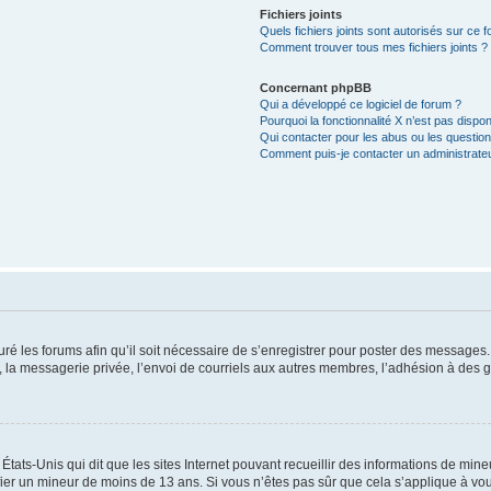
Fichiers joints
Quels fichiers joints sont autorisés sur ce 
Comment trouver tous mes fichiers joints ?
Concernant phpBB
Qui a développé ce logiciel de forum ?
Pourquoi la fonctionnalité X n’est pas dispon
Qui contacter pour les abus ou les questio
Comment puis-je contacter un administrate
uré les forums afin qu’il soit nécessaire de s’enregistrer pour poster des messages.
la messagerie privée, l’envoi de courriels aux autres membres, l’adhésion à des gr
États-Unis qui dit que les sites Internet pouvant recueillir des informations de mi
tifier un mineur de moins de 13 ans. Si vous n’êtes pas sûr que cela s’applique à vo