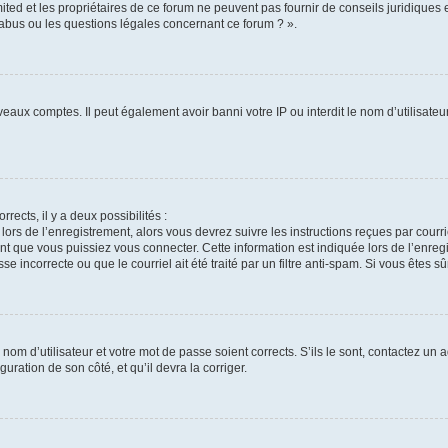
ted et les propriétaires de ce forum ne peuvent pas fournir de conseils juridiques 
 abus ou les questions légales concernant ce forum ? ».
veaux comptes. Il peut également avoir banni votre IP ou interdit le nom d’utilisate
rrects, il y a deux possibilités :
 lors de l’enregistrement, alors vous devrez suivre les instructions reçues par cour
 que vous puissiez vous connecter. Cette information est indiquée lors de l’enregis
e incorrecte ou que le courriel ait été traité par un filtre anti-spam. Si vous êtes sû
nom d’utilisateur et votre mot de passe soient corrects. S’ils le sont, contactez un a
uration de son côté, et qu’il devra la corriger.