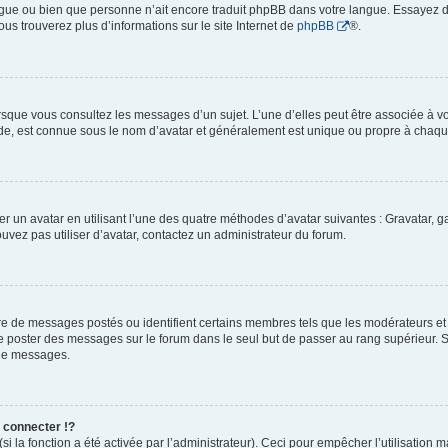
 langue ou bien que personne n’ait encore traduit phpBB dans votre langue. Essayez 
ous trouverez plus d’informations sur le site Internet de
phpBB
®.
orsque vous consultez les messages d’un sujet. L’une d’elles peut être associée à 
nde, est connue sous le nom d’avatar et généralement est unique ou propre à cha
er un avatar en utilisant l’une des quatre méthodes d’avatar suivantes : Gravatar, ga
ouvez pas utiliser d’avatar, contactez un administrateur du forum.
bre de messages postés ou identifient certains membres tels que les modérateurs e
z de poster des messages sur le forum dans le seul but de passer au rang supérieur. S
 de messages.
connecter !?
 la fonction a été activée par l’administrateur). Ceci pour empêcher l’utilisation mal