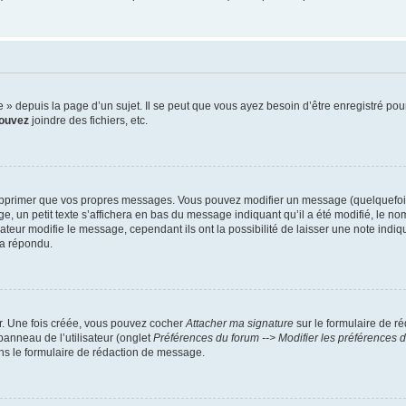
 depuis la page d’un sujet. Il se peut que vous ayez besoin d’être enregistré pour
ouvez
joindre des fichiers, etc.
upprimer que vos propres messages. Vous pouvez modifier un message (quelquefois 
 petit texte s’affichera en bas du message indiquant qu’il a été modifié, le nombre
ur modifie le message, cependant ils ont la possibilité de laisser une note indiqua
 a répondu.
ur. Une fois créée, vous pouvez cocher
Attacher ma signature
sur le formulaire de r
panneau de l’utilisateur (onglet
Préférences du forum --> Modifier les préférences
s le formulaire de rédaction de message.