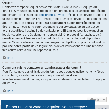
forum ?
Contactez n’importe lequel des administrateurs de la liste « L’équipe du
forum ». Si vous restez sans réponse alors prenez contact avec le propriétaire
du domaine (en faisant une
recherche sur whois
) ou si un service gratuit est
utilisé (exemple : Yahoo!, Free, f2s.com, etc.), avec le service de gestion ou des
abus. Notez que phpBB Limited
n’a absolument aucun contrôle
et ne peut
être, en aucun cas, tenu pour responsable sur
comment
,
où
ou
par qui
ce
forum est utilisé. Il est inutile de contacter phpBB Limited pour toute question
légale (cessions et désistements, responsabilité, propos diffamatoires, etc.)
non directement liée
au site Internet phpbb.com ou au logiciel phpBB lui-
même. Si vous adressez un courriel au groupe phpBB à propos de l’utilisation
par une tierce partie
de ce logiciel vous devez vous attendre à une réponse
très courte voire à aucune réponse du tout.
Haut
Comment puis-je contacter un administrateur du forum ?
Pour l’ensemble des utilisateurs du forum, vous pouvez utiliser le lien « Nous
contacter », si ce dernier a été activé par un administrateur.
Pour les membres du forum, vous pouvez également utiliser le lien « L’équipe
du forum ».
Haut
Aller à
En poursuivant votre navigation, vous acceptez