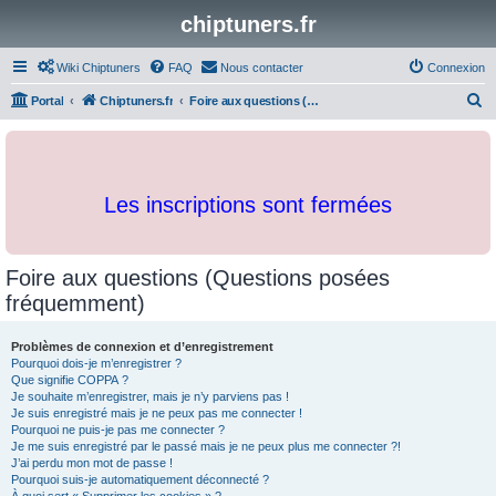
chiptuners.fr
Wiki Chiptuners
FAQ
Nous contacter
Connexion
R
Portal
Chiptuners.fr
Foire aux questions (Questions posées fréquemment)
e
c
h
Les inscriptions sont fermées
e
r
c
Foire aux questions (Questions posées
h
fréquemment)
e
r
Problèmes de connexion et d’enregistrement
Pourquoi dois-je m’enregistrer ?
Que signifie COPPA ?
Je souhaite m’enregistrer, mais je n’y parviens pas !
Je suis enregistré mais je ne peux pas me connecter !
Pourquoi ne puis-je pas me connecter ?
Je me suis enregistré par le passé mais je ne peux plus me connecter ?!
J’ai perdu mon mot de passe !
Pourquoi suis-je automatiquement déconnecté ?