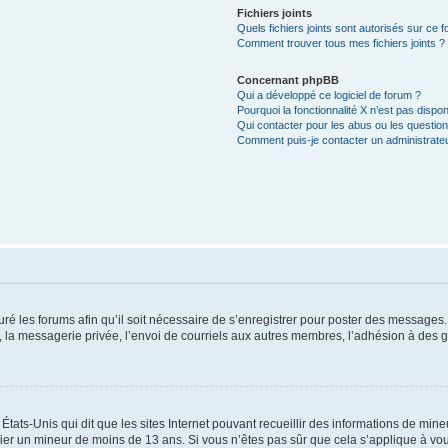
Fichiers joints
Quels fichiers joints sont autorisés sur ce 
Comment trouver tous mes fichiers joints ?
Concernant phpBB
Qui a développé ce logiciel de forum ?
Pourquoi la fonctionnalité X n’est pas dispon
Qui contacter pour les abus ou les questio
Comment puis-je contacter un administrate
uré les forums afin qu’il soit nécessaire de s’enregistrer pour poster des messages.
la messagerie privée, l’envoi de courriels aux autres membres, l’adhésion à des gr
États-Unis qui dit que les sites Internet pouvant recueillir des informations de mi
tifier un mineur de moins de 13 ans. Si vous n’êtes pas sûr que cela s’applique à vo