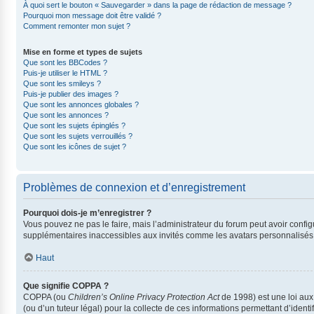
À quoi sert le bouton « Sauvegarder » dans la page de rédaction de message ?
Pourquoi mon message doit être validé ?
Comment remonter mon sujet ?
Mise en forme et types de sujets
Que sont les BBCodes ?
Puis-je utiliser le HTML ?
Que sont les smileys ?
Puis-je publier des images ?
Que sont les annonces globales ?
Que sont les annonces ?
Que sont les sujets épinglés ?
Que sont les sujets verrouillés ?
Que sont les icônes de sujet ?
Problèmes de connexion et d’enregistrement
Pourquoi dois-je m’enregistrer ?
Vous pouvez ne pas le faire, mais l’administrateur du forum peut avoir config
supplémentaires inaccessibles aux invités comme les avatars personnalisés, 
Haut
Que signifie COPPA ?
COPPA (ou
Children’s Online Privacy Protection Act
de 1998) est une loi aux 
(ou d’un tuteur légal) pour la collecte de ces informations permettant d’iden