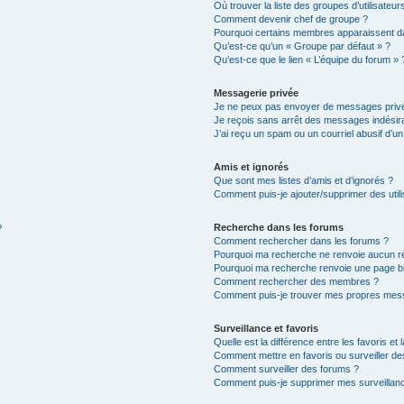
Où trouver la liste des groupes d’utilisateu
Comment devenir chef de groupe ?
Pourquoi certains membres apparaissent da
Qu’est-ce qu’un « Groupe par défaut » ?
Qu’est-ce que le lien « L’équipe du forum » 
Messagerie privée
Je ne peux pas envoyer de messages privé
Je reçois sans arrêt des messages indésira
J’ai reçu un spam ou un courriel abusif d’
Amis et ignorés
Que sont mes listes d’amis et d’ignorés ?
Comment puis-je ajouter/supprimer des utili
Recherche dans les forums
?
Comment rechercher dans les forums ?
Pourquoi ma recherche ne renvoie aucun ré
Pourquoi ma recherche renvoie une page b
Comment rechercher des membres ?
Comment puis-je trouver mes propres mess
Surveillance et favoris
Quelle est la différence entre les favoris et 
Comment mettre en favoris ou surveiller de
Comment surveiller des forums ?
Comment puis-je supprimer mes surveillanc