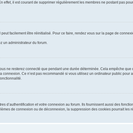
En effet, il est courant de supprimer régulièrement les membres ne postant pas pour 
peut facilement être réinitialisé. Pour ce faire, rendez vous sur la page de connex
tez un administrateur du forum.
vous ne resterez connecté que pendant une durée déterminée. Cela empêche que quel
la connexion. Ce n’est pas recommandé si vous utilisez un ordinateur public pour ac
onctionnalité.
d’authentification et votre connexion au forum. Ils fournissent aussi des fonctionn
oblèmes de connexion ou de déconnexion, la suppression des cookies pourrait les r