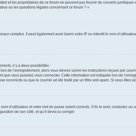
ted et les propriétaires de ce forum ne peuvent pas fournir de conseils juridiques 
 abus ou les questions légales concernant ce forum ? ».
veaux comptes. Il peut également avoir banni votre IP ou interdit le nom d’utilisate
rrects, il y a deux possibilités :
 lors de l’enregistrement, alors vous devrez suivre les instructions reçues par cour
 que vous puissiez vous connecter. Cette information est indiquée lors de l’enregis
e incorrecte ou que le courriel ait été traité par un filtre anti-spam. Si vous êtes sû
nom d’utilisateur et votre mot de passe soient corrects. S’ils le sont, contactez un a
uration de son côté, et qu’il devra la corriger.