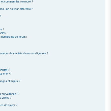
rs et comment les rejoindre ?
ns une couleur différente ?
?
s !
bles !
un membre de ce forum !
sateurs de ma liste d’amis ou d’ignorés ?
sultat ?
lanche ?!
ages et sujets ?
la surveillance ?
s sujets ?
es de sujets ?