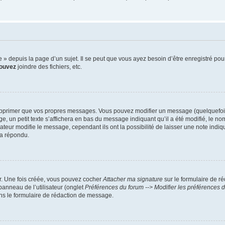
 depuis la page d’un sujet. Il se peut que vous ayez besoin d’être enregistré pour
ouvez
joindre des fichiers, etc.
upprimer que vos propres messages. Vous pouvez modifier un message (quelquefois 
 petit texte s’affichera en bas du message indiquant qu’il a été modifié, le nombre
ur modifie le message, cependant ils ont la possibilité de laisser une note indiqua
 a répondu.
ur. Une fois créée, vous pouvez cocher
Attacher ma signature
sur le formulaire de r
panneau de l’utilisateur (onglet
Préférences du forum --> Modifier les préférences
s le formulaire de rédaction de message.