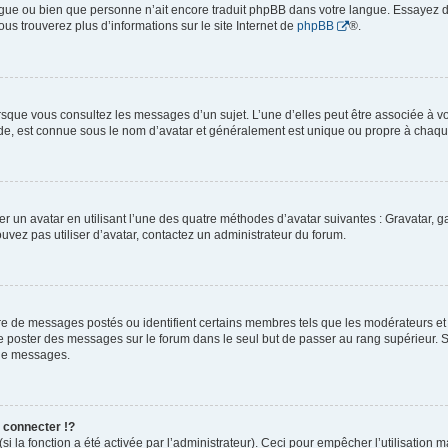
 langue ou bien que personne n’ait encore traduit phpBB dans votre langue. Essayez 
ous trouverez plus d’informations sur le site Internet de
phpBB
®.
orsque vous consultez les messages d’un sujet. L’une d’elles peut être associée à 
nde, est connue sous le nom d’avatar et généralement est unique ou propre à cha
er un avatar en utilisant l’une des quatre méthodes d’avatar suivantes : Gravatar, ga
ouvez pas utiliser d’avatar, contactez un administrateur du forum.
bre de messages postés ou identifient certains membres tels que les modérateurs e
z de poster des messages sur le forum dans le seul but de passer au rang supérieur. S
 de messages.
connecter !?
 la fonction a été activée par l’administrateur). Ceci pour empêcher l’utilisation mal