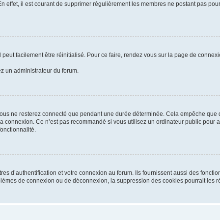
En effet, il est courant de supprimer régulièrement les membres ne postant pas pour 
peut facilement être réinitialisé. Pour ce faire, rendez vous sur la page de connex
tez un administrateur du forum.
vous ne resterez connecté que pendant une durée déterminée. Cela empêche que quel
la connexion. Ce n’est pas recommandé si vous utilisez un ordinateur public pour ac
onctionnalité.
d’authentification et votre connexion au forum. Ils fournissent aussi des fonctionn
oblèmes de connexion ou de déconnexion, la suppression des cookies pourrait les r