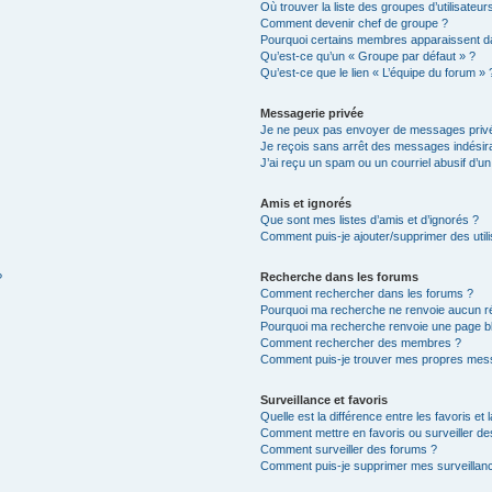
Où trouver la liste des groupes d’utilisateu
Comment devenir chef de groupe ?
Pourquoi certains membres apparaissent da
Qu’est-ce qu’un « Groupe par défaut » ?
Qu’est-ce que le lien « L’équipe du forum » 
Messagerie privée
Je ne peux pas envoyer de messages privé
Je reçois sans arrêt des messages indésira
J’ai reçu un spam ou un courriel abusif d’
Amis et ignorés
Que sont mes listes d’amis et d’ignorés ?
Comment puis-je ajouter/supprimer des utili
Recherche dans les forums
?
Comment rechercher dans les forums ?
Pourquoi ma recherche ne renvoie aucun ré
Pourquoi ma recherche renvoie une page b
Comment rechercher des membres ?
Comment puis-je trouver mes propres mess
Surveillance et favoris
Quelle est la différence entre les favoris et 
Comment mettre en favoris ou surveiller de
Comment surveiller des forums ?
Comment puis-je supprimer mes surveillanc