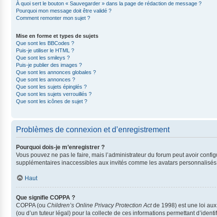
À quoi sert le bouton « Sauvegarder » dans la page de rédaction de message ?
Pourquoi mon message doit être validé ?
Comment remonter mon sujet ?
Mise en forme et types de sujets
Que sont les BBCodes ?
Puis-je utiliser le HTML ?
Que sont les smileys ?
Puis-je publier des images ?
Que sont les annonces globales ?
Que sont les annonces ?
Que sont les sujets épinglés ?
Que sont les sujets verrouillés ?
Que sont les icônes de sujet ?
Problèmes de connexion et d’enregistrement
Pourquoi dois-je m’enregistrer ?
Vous pouvez ne pas le faire, mais l’administrateur du forum peut avoir config
supplémentaires inaccessibles aux invités comme les avatars personnalisés, 
Haut
Que signifie COPPA ?
COPPA (ou
Children’s Online Privacy Protection Act
de 1998) est une loi aux 
(ou d’un tuteur légal) pour la collecte de ces informations permettant d’iden