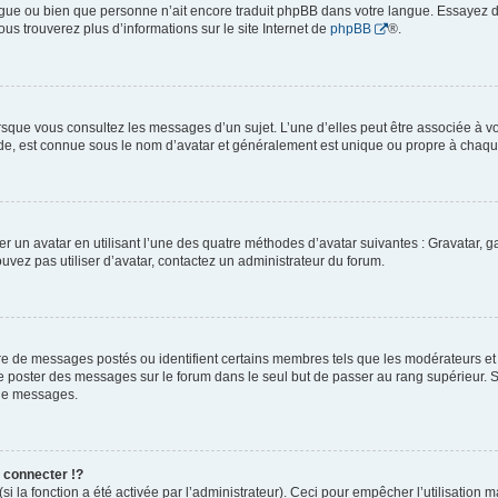
 langue ou bien que personne n’ait encore traduit phpBB dans votre langue. Essayez 
ous trouverez plus d’informations sur le site Internet de
phpBB
®.
orsque vous consultez les messages d’un sujet. L’une d’elles peut être associée à 
nde, est connue sous le nom d’avatar et généralement est unique ou propre à cha
er un avatar en utilisant l’une des quatre méthodes d’avatar suivantes : Gravatar, ga
ouvez pas utiliser d’avatar, contactez un administrateur du forum.
bre de messages postés ou identifient certains membres tels que les modérateurs e
z de poster des messages sur le forum dans le seul but de passer au rang supérieur. S
 de messages.
connecter !?
 la fonction a été activée par l’administrateur). Ceci pour empêcher l’utilisation mal