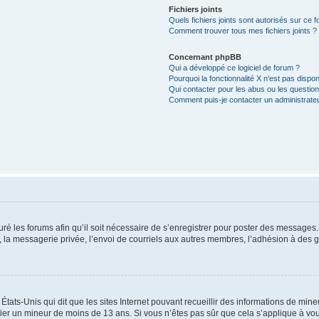
Fichiers joints
Quels fichiers joints sont autorisés sur ce 
Comment trouver tous mes fichiers joints ?
Concernant phpBB
Qui a développé ce logiciel de forum ?
Pourquoi la fonctionnalité X n’est pas dispon
Qui contacter pour les abus ou les questio
Comment puis-je contacter un administrate
uré les forums afin qu’il soit nécessaire de s’enregistrer pour poster des messages.
la messagerie privée, l’envoi de courriels aux autres membres, l’adhésion à des gr
États-Unis qui dit que les sites Internet pouvant recueillir des informations de mi
tifier un mineur de moins de 13 ans. Si vous n’êtes pas sûr que cela s’applique à vo