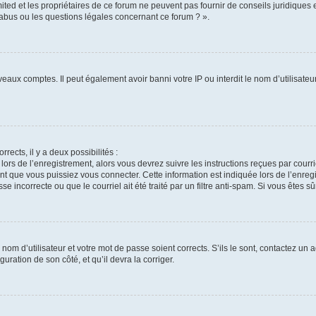
ted et les propriétaires de ce forum ne peuvent pas fournir de conseils juridiques 
 abus ou les questions légales concernant ce forum ? ».
veaux comptes. Il peut également avoir banni votre IP ou interdit le nom d’utilisate
rrects, il y a deux possibilités :
 lors de l’enregistrement, alors vous devrez suivre les instructions reçues par cour
 que vous puissiez vous connecter. Cette information est indiquée lors de l’enregis
e incorrecte ou que le courriel ait été traité par un filtre anti-spam. Si vous êtes sû
nom d’utilisateur et votre mot de passe soient corrects. S’ils le sont, contactez un a
uration de son côté, et qu’il devra la corriger.