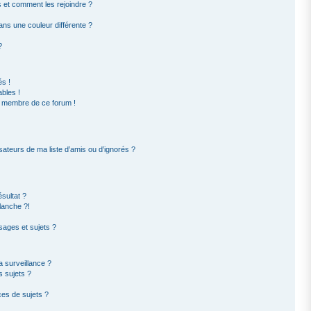
rs et comment les rejoindre ?
ns une couleur différente ?
?
s !
bles !
un membre de ce forum !
sateurs de ma liste d’amis ou d’ignorés ?
sultat ?
lanche ?!
ages et sujets ?
la surveillance ?
s sujets ?
es de sujets ?