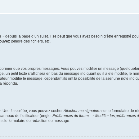
 depuis la page d’un sujet. Il se peut que vous ayez besoin d’être enregistré pour
ouvez
joindre des fichiers, etc.
upprimer que vos propres messages. Vous pouvez modifier un message (quelquefois 
 petit texte s’affichera en bas du message indiquant qu’il a été modifié, le nombre
ur modifie le message, cependant ils ont la possibilité de laisser une note indiqua
 a répondu.
ur. Une fois créée, vous pouvez cocher
Attacher ma signature
sur le formulaire de r
panneau de l’utilisateur (onglet
Préférences du forum --> Modifier les préférences
s le formulaire de rédaction de message.