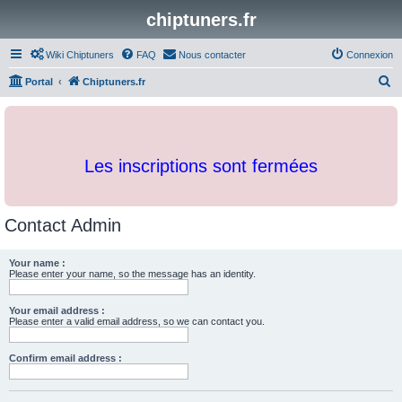
chiptuners.fr
Wiki Chiptuners
FAQ
Nous contacter
Connexion
R
Portal
Chiptuners.fr
e
c
h
Les inscriptions sont fermées
e
r
c
Contact Admin
h
e
Your name :
Please enter your name, so the message has an identity.
r
Your email address :
Please enter a valid email address, so we can contact you.
Confirm email address :