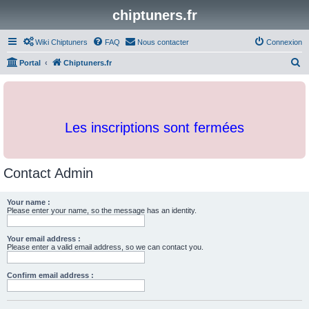
chiptuners.fr
Wiki Chiptuners
FAQ
Nous contacter
Connexion
R
Portal
Chiptuners.fr
e
c
h
Les inscriptions sont fermées
e
r
c
Contact Admin
h
e
Your name :
Please enter your name, so the message has an identity.
r
Your email address :
Please enter a valid email address, so we can contact you.
Confirm email address :