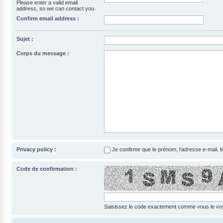
Please enter a valid email
address, so we can contact you.
Confirm email address :
Sujet :
Corps du message :
Privacy policy :
Je confirme que le prénom, l‘adresse e-mail, 
Code de confirmation :
Saisissez le code exactement comme vous le voye