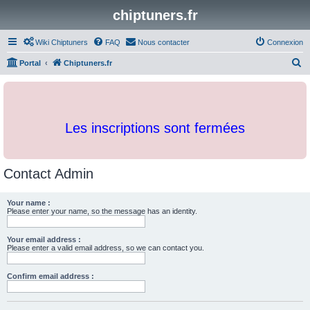
chiptuners.fr
Wiki Chiptuners
FAQ
Nous contacter
Connexion
R
Portal
Chiptuners.fr
e
c
h
Les inscriptions sont fermées
e
r
c
Contact Admin
h
e
Your name :
Please enter your name, so the message has an identity.
r
Your email address :
Please enter a valid email address, so we can contact you.
Confirm email address :