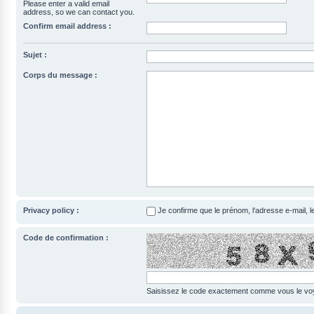
Please enter a valid email
address, so we can contact you.
Confirm email address :
Sujet :
Corps du message :
Privacy policy :
Je confirme que le prénom, l‘adresse e-mail, 
Code de confirmation :
Saisissez le code exactement comme vous le voye