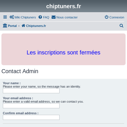
chiptuners.fr
Wiki Chiptuners
FAQ
Nous contacter
Connexion
R
Portal
Chiptuners.fr
e
c
h
Les inscriptions sont fermées
e
r
c
Contact Admin
h
e
Your name :
Please enter your name, so the message has an identity.
r
Your email address :
Please enter a valid email address, so we can contact you.
Confirm email address :